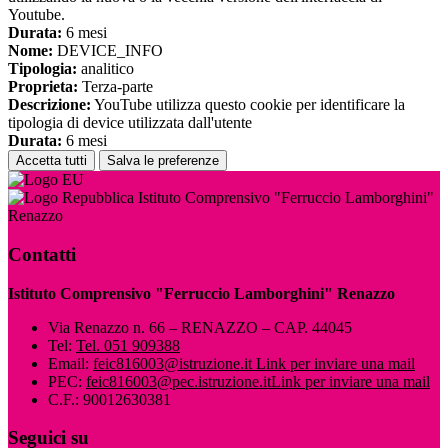
Youtube.
Durata:
6 mesi
Nome:
DEVICE_INFO
Tipologia:
analitico
Proprieta:
Terza-parte
Descrizione:
YouTube utilizza questo cookie per identificare la
tipologia di device utilizzata dall'utente
Durata:
6 mesi
Accetta tutti
Salva le preferenze
Istituto Comprensivo "Ferruccio Lamborghini"
Renazzo
Contatti
Istituto Comprensivo "Ferruccio Lamborghini" Renazzo
Via Renazzo n. 66 – RENAZZO – CAP. 44045
Tel:
Tel. 051 909388
Email:
feic816003@istruzione.it
Link per inviare una mail
PEC:
feic816003@pec.istruzione.it
Link per inviare una mail
C.F.: 90012630381
Seguici su