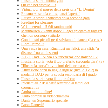
Illustra la storia: ultima gara
Oh che bel castello.... !
Virtual tour al museo della preistoria "L. Donini"
Erasmus+: scuola chiusa, anzi “aperta”
Illustra la storia: i vincitori della seconda gara
Reading for pleasure
W la merenda !!! #distantimauniti
Mauthausen 75 anni dopo: il lager spiegato ai ragazzi
che non possono visitarlo
Con i nostri piccoli gesti salviamo il pianeta (da casa)
E ora...ritmo!!!
Una vasca in casa. Rinchiusi ma felici: una sfida “a
distanza” tra adolescenti
A,B,C,Dad... Al via l'Alfabetizzazione Italiano L2
Illustra la storia: vota il tuo preferito (seconda gara) (3)
"Illustra la storia": i vincitori della prima gara
Attivazione corsi in lingua inglese (livello 1 e 2) in
modalità DAD per la scuola secondaria di I grado
Illustra la storia: vota il tuo preferito
Intellettuali 2.0: il caffè letterario ai tempi del
coronavirus
Andrà tutto...online!
Aiuto compiti in videochiamata
Dante: un Supermario speciale
Buon Dantedì!