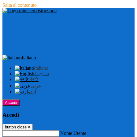
Salta al contenuto
Italiano
Italiano
English
中文
عربى
اردو
Accedi
Accedi
button close
×
Nome Utente