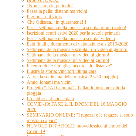
Brodo di DAD...
"Non siamo in pericolo"
Passa la palla: distanti ma vicini
Pierino... e il virus
Che Odissea... in quarantena!!!
Per la settimana della musica a scuola: ultimo video!
Iscrizioni centri estivi 2020 per la scuola primaria
Per la settimana della musica a scuola: video 5
Esiti finali e documento di valutazione a.s 2019-2020
Settimana della musica a scuola - un video al giorno!
Settimana della musica: un video al giorno!
Settimana della musica: un video al giorno!
Il centro delle famiglie “accorcia le distanze”
Illustra la storia: vincitori ultima gara
Al via la settimana della musica (25-30 maggio)
Amici lontani ma vicini
Progetto "DAD a un pa"...ballando insieme sotto la
pioggia
La fabbrica di cioccolato
COVID-19: FASE 2, IL DPCM DEL 16 MAGGIO
2020
SEMINARIO ONLINE: "I ragazzi e le ragazze si sono
mostrati capaci"
NUVOLE DI PAROLE: nuovo lessico al tempo del
Covid-19