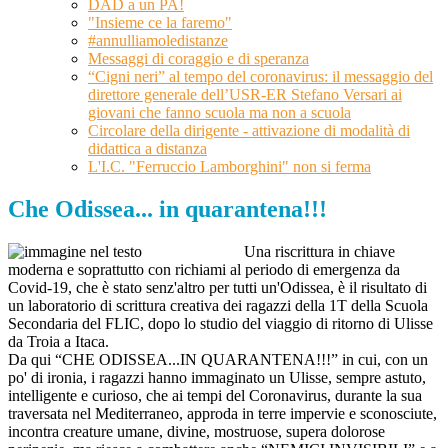
DAD a un PA!
"Insieme ce la faremo"
#annulliamoledistanze
Messaggi di coraggio e di speranza
“Cigni neri” al tempo del coronavirus: il messaggio del
direttore generale dell’USR-ER Stefano Versari ai
giovani che fanno scuola ma non a scuola
Circolare della dirigente - attivazione di modalità di
didattica a distanza
L'I.C. "Ferruccio Lamborghini" non si ferma
Che Odissea... in quarantena!!!
Una riscrittura in chiave
moderna e soprattutto con richiami al periodo di emergenza da
Covid-19, che è stato senz'altro per tutti un'Odissea, è il risultato di
un laboratorio di scrittura creativa dei ragazzi della 1T della Scuola
Secondaria del FLIC, dopo lo studio del viaggio di ritorno di Ulisse
da Troia a Itaca.
Da qui “CHE ODISSEA...IN QUARANTENA!!!” in cui, con un
po' di ironia, i ragazzi hanno immaginato un Ulisse, sempre astuto,
intelligente e curioso, che ai tempi del Coronavirus, durante la sua
traversata nel Mediterraneo, approda in terre impervie e sconosciute,
incontra creature umane, divine, mostruose, supera dolorose