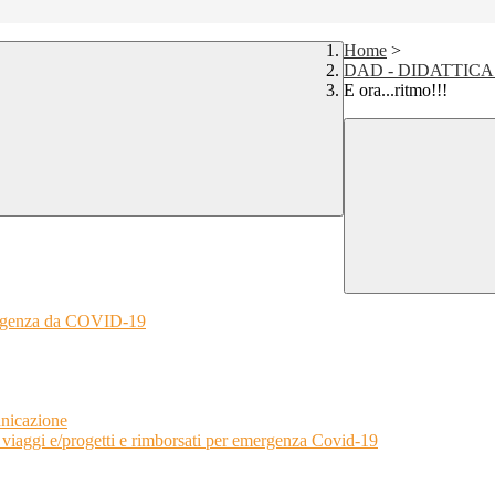
Home
>
DAD - DIDATTICA A 
E ora...ritmo!!!
rgenza da COVID-19
unicazione
 viaggi e/progetti e rimborsati per emergenza Covid-19