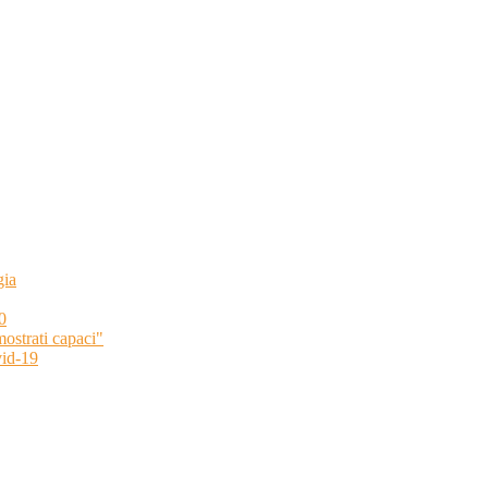
gia
0
strati capaci"
id-19