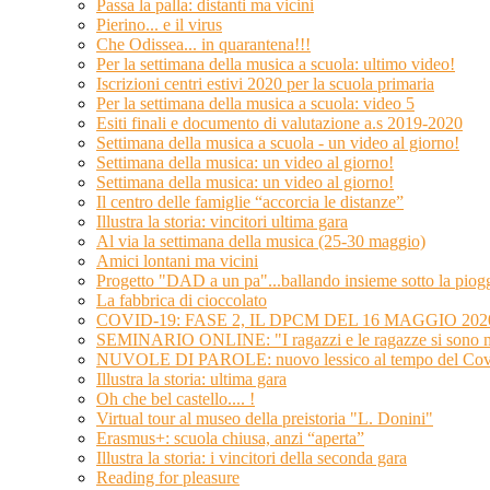
Passa la palla: distanti ma vicini
Pierino... e il virus
Che Odissea... in quarantena!!!
Per la settimana della musica a scuola: ultimo video!
Iscrizioni centri estivi 2020 per la scuola primaria
Per la settimana della musica a scuola: video 5
Esiti finali e documento di valutazione a.s 2019-2020
Settimana della musica a scuola - un video al giorno!
Settimana della musica: un video al giorno!
Settimana della musica: un video al giorno!
Il centro delle famiglie “accorcia le distanze”
Illustra la storia: vincitori ultima gara
Al via la settimana della musica (25-30 maggio)
Amici lontani ma vicini
Progetto "DAD a un pa"...ballando insieme sotto la piog
La fabbrica di cioccolato
COVID-19: FASE 2, IL DPCM DEL 16 MAGGIO 202
SEMINARIO ONLINE: "I ragazzi e le ragazze si sono mo
NUVOLE DI PAROLE: nuovo lessico al tempo del Cov
Illustra la storia: ultima gara
Oh che bel castello.... !
Virtual tour al museo della preistoria "L. Donini"
Erasmus+: scuola chiusa, anzi “aperta”
Illustra la storia: i vincitori della seconda gara
Reading for pleasure