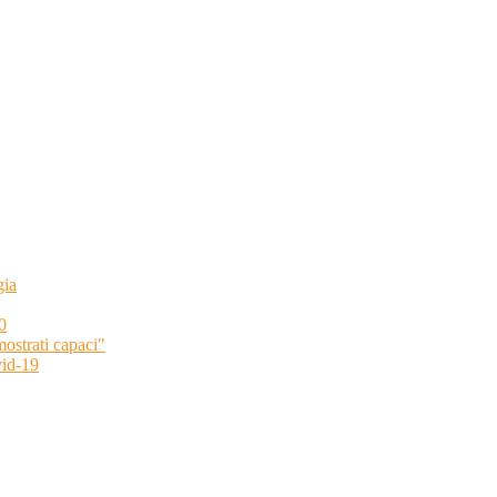
gia
0
strati capaci"
id-19