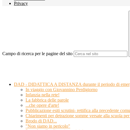
Privacy
Campo di ricerca per le pagine del sito
DAD - DIDATTICA A DISTANZA durante il periodo di eme
In viaggio con Giovannino Perdigiorno
Infanzia nella rete!
La fabbrica delle parole
...che opere d'arte!
Pubblicazione esiti scrutini- rettifica alla precedente com
Chiarimenti per detrazione somme versate alla scuola per
Brodo di DAD...
"Non siamo in pericolo"