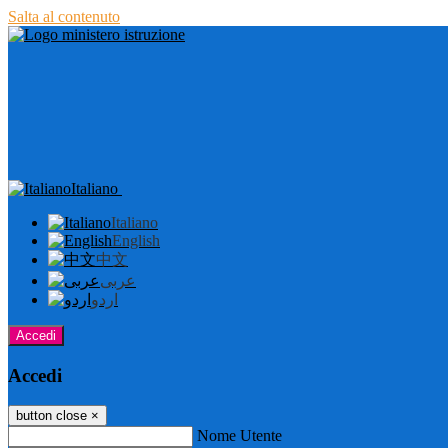
Salta al contenuto
Italiano
Italiano
English
中文
عربى
اردو
Accedi
Accedi
button close
×
Nome Utente