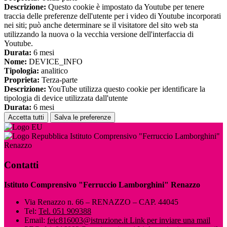
Descrizione:
Questo cookie è impostato da Youtube per tenere
traccia delle preferenze dell'utente per i video di Youtube incorporati
nei siti; può anche determinare se il visitatore del sito web sta
utilizzando la nuova o la vecchia versione dell'interfaccia di
Youtube.
Durata:
6 mesi
Nome:
DEVICE_INFO
Tipologia:
analitico
Proprieta:
Terza-parte
Descrizione:
YouTube utilizza questo cookie per identificare la
tipologia di device utilizzata dall'utente
Durata:
6 mesi
Accetta tutti
Salva le preferenze
Istituto Comprensivo "Ferruccio Lamborghini"
Renazzo
Contatti
Istituto Comprensivo "Ferruccio Lamborghini" Renazzo
Via Renazzo n. 66 – RENAZZO – CAP. 44045
Tel:
Tel. 051 909388
Email:
feic816003@istruzione.it
Link per inviare una mail