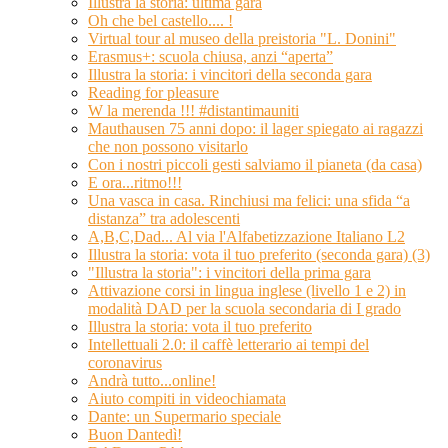
Illustra la storia: ultima gara
Oh che bel castello.... !
Virtual tour al museo della preistoria "L. Donini"
Erasmus+: scuola chiusa, anzi “aperta”
Illustra la storia: i vincitori della seconda gara
Reading for pleasure
W la merenda !!! #distantimauniti
Mauthausen 75 anni dopo: il lager spiegato ai ragazzi
che non possono visitarlo
Con i nostri piccoli gesti salviamo il pianeta (da casa)
E ora...ritmo!!!
Una vasca in casa. Rinchiusi ma felici: una sfida “a
distanza” tra adolescenti
A,B,C,Dad... Al via l'Alfabetizzazione Italiano L2
Illustra la storia: vota il tuo preferito (seconda gara) (3)
"Illustra la storia": i vincitori della prima gara
Attivazione corsi in lingua inglese (livello 1 e 2) in
modalità DAD per la scuola secondaria di I grado
Illustra la storia: vota il tuo preferito
Intellettuali 2.0: il caffè letterario ai tempi del
coronavirus
Andrà tutto...online!
Aiuto compiti in videochiamata
Dante: un Supermario speciale
Buon Dantedì!