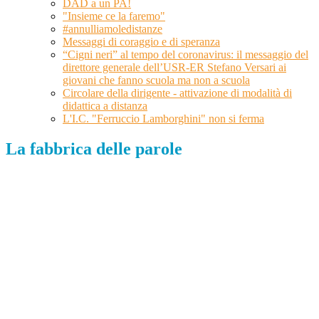
DAD a un PA!
"Insieme ce la faremo"
#annulliamoledistanze
Messaggi di coraggio e di speranza
“Cigni neri” al tempo del coronavirus: il messaggio del
direttore generale dell’USR-ER Stefano Versari ai
giovani che fanno scuola ma non a scuola
Circolare della dirigente - attivazione di modalità di
didattica a distanza
L'I.C. "Ferruccio Lamborghini" non si ferma
La fabbrica delle parole