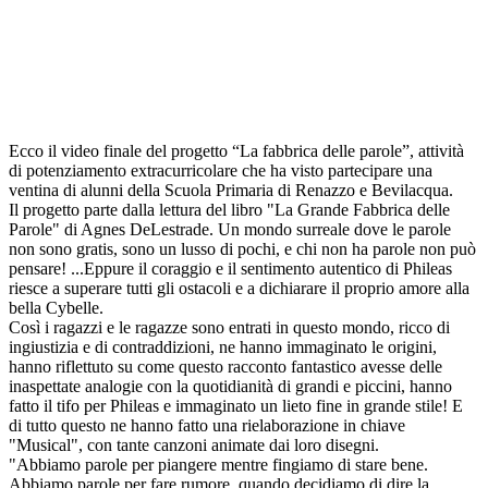
Ecco il video finale del progetto “La fabbrica delle parole”, attività
di potenziamento extracurricolare che ha visto partecipare una
ventina di alunni della Scuola Primaria di Renazzo e Bevilacqua.
Il progetto parte dalla lettura del libro "La Grande Fabbrica delle
Parole" di Agnes DeLestrade. Un mondo surreale dove le parole
non sono gratis, sono un lusso di pochi, e chi non ha parole non può
pensare! ...Eppure il coraggio e il sentimento autentico di Phileas
riesce a superare tutti gli ostacoli e a dichiarare il proprio amore alla
bella Cybelle.
Così i ragazzi e le ragazze sono entrati in questo mondo, ricco di
ingiustizia e di contraddizioni, ne hanno immaginato le origini,
hanno riflettuto su come questo racconto fantastico avesse delle
inaspettate analogie con la quotidianità di grandi e piccini, hanno
fatto il tifo per Phileas e immaginato un lieto fine in grande stile! E
di tutto questo ne hanno fatto una rielaborazione in chiave
"Musical", con tante canzoni animate dai loro disegni.
"Abbiamo parole per piangere mentre fingiamo di stare bene.
Abbiamo parole per fare rumore, quando decidiamo di dire la