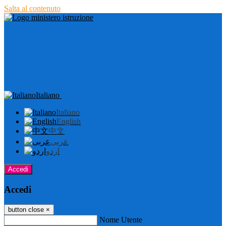
Salta al contenuto
Italiano
Italiano
English
中文
عربى
اردو
Accedi
Accedi
button close
×
Nome Utente