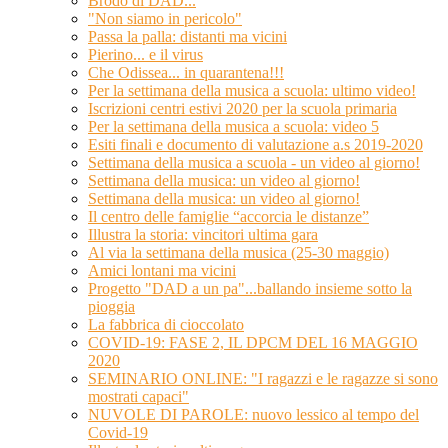
Brodo di DAD...
"Non siamo in pericolo"
Passa la palla: distanti ma vicini
Pierino... e il virus
Che Odissea... in quarantena!!!
Per la settimana della musica a scuola: ultimo video!
Iscrizioni centri estivi 2020 per la scuola primaria
Per la settimana della musica a scuola: video 5
Esiti finali e documento di valutazione a.s 2019-2020
Settimana della musica a scuola - un video al giorno!
Settimana della musica: un video al giorno!
Settimana della musica: un video al giorno!
Il centro delle famiglie “accorcia le distanze”
Illustra la storia: vincitori ultima gara
Al via la settimana della musica (25-30 maggio)
Amici lontani ma vicini
Progetto "DAD a un pa"...ballando insieme sotto la
pioggia
La fabbrica di cioccolato
COVID-19: FASE 2, IL DPCM DEL 16 MAGGIO
2020
SEMINARIO ONLINE: "I ragazzi e le ragazze si sono
mostrati capaci"
NUVOLE DI PAROLE: nuovo lessico al tempo del
Covid-19