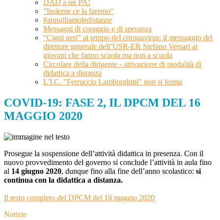
DAD a un PA!
"Insieme ce la faremo"
#annulliamoledistanze
Messaggi di coraggio e di speranza
“Cigni neri” al tempo del coronavirus: il messaggio del
direttore generale dell’USR-ER Stefano Versari ai
giovani che fanno scuola ma non a scuola
Circolare della dirigente - attivazione di modalità di
didattica a distanza
L'I.C. "Ferruccio Lamborghini" non si ferma
COVID-19: FASE 2, IL DPCM DEL 16
MAGGIO 2020
Prosegue la sospensione dell’attività didattica in presenza. Con il
nuovo provvedimento del governo si conclude l’attività in aula fino
al
14 giugno 2020
, dunque fino alla fine dell’anno scolastico:
si
continua con la didattica a distanza.
Il testo completo del DPCM del 16 maggio 2020
Notizie