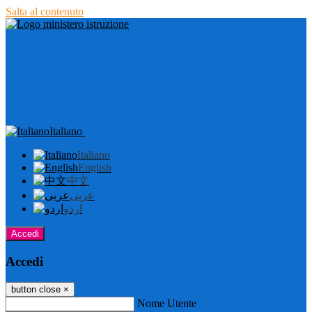
Salta al contenuto
Italiano
Italiano
English
中文
عربى
اردو
Accedi
Accedi
button close
×
Nome Utente