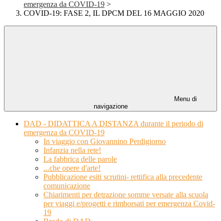
emergenza da COVID-19
>
COVID-19: FASE 2, IL DPCM DEL 16 MAGGIO 2020
Menu di
navigazione
DAD - DIDATTICA A DISTANZA durante il periodo di
emergenza da COVID-19
In viaggio con Giovannino Perdigiorno
Infanzia nella rete!
La fabbrica delle parole
...che opere d'arte!
Pubblicazione esiti scrutini- rettifica alla precedente
comunicazione
Chiarimenti per detrazione somme versate alla scuola
per viaggi e/progetti e rimborsati per emergenza Covid-
19