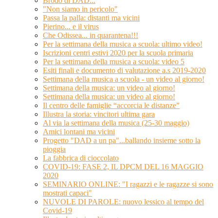
Brodo di DAD...
"Non siamo in pericolo"
Passa la palla: distanti ma vicini
Pierino... e il virus
Che Odissea... in quarantena!!!
Per la settimana della musica a scuola: ultimo video!
Iscrizioni centri estivi 2020 per la scuola primaria
Per la settimana della musica a scuola: video 5
Esiti finali e documento di valutazione a.s 2019-2020
Settimana della musica a scuola - un video al giorno!
Settimana della musica: un video al giorno!
Settimana della musica: un video al giorno!
Il centro delle famiglie “accorcia le distanze”
Illustra la storia: vincitori ultima gara
Al via la settimana della musica (25-30 maggio)
Amici lontani ma vicini
Progetto "DAD a un pa"...ballando insieme sotto la
pioggia
La fabbrica di cioccolato
COVID-19: FASE 2, IL DPCM DEL 16 MAGGIO
2020
SEMINARIO ONLINE: "I ragazzi e le ragazze si sono
mostrati capaci"
NUVOLE DI PAROLE: nuovo lessico al tempo del
Covid-19