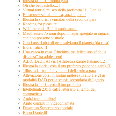
Illustra la storia: ultima gara
Oh che bel castello.... !
Virtual tour al museo della preistoria "L. Donini"
Erasmus+: scuola chiusa, anzi “aperta”
Illustra la storia: i vincitori della seconda gara
Reading for pleasure
W la merenda !!! #distantimauniti
Mauthausen 75 anni dopo: il lager spiegato ai ragazzi
che non possono visitarlo
Con i nostri piccoli gesti salviamo il pianeta (da casa)
E ora...ritmo!!!
Una vasca in casa. Rinchiusi ma felici: una sfida “a
distanza” tra adolescenti
A,B,C,Dad... Al via l'Alfabetizzazione Italiano L2
Illustra la storia: vota il tuo preferito (seconda gara) (3)
"Illustra la storia": i vincitori della prima gara
Attivazione corsi in lingua inglese (livello 1 e 2) in
modalità DAD per la scuola secondaria di I grado
Illustra la storia: vota il tuo preferito
Intellettuali 2.0: il caffè letterario ai tempi del
coronavirus
Andrà tutto...online!
Aiuto compiti in videochiamata
Dante: un Supermario speciale
Buon Dantedì!