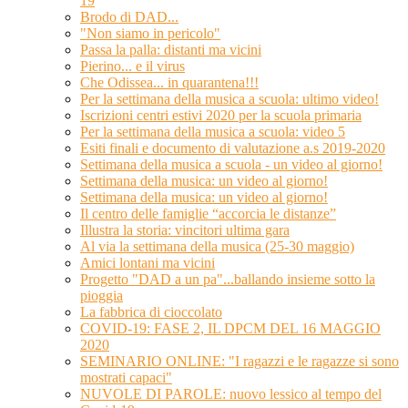
19
Brodo di DAD...
"Non siamo in pericolo"
Passa la palla: distanti ma vicini
Pierino... e il virus
Che Odissea... in quarantena!!!
Per la settimana della musica a scuola: ultimo video!
Iscrizioni centri estivi 2020 per la scuola primaria
Per la settimana della musica a scuola: video 5
Esiti finali e documento di valutazione a.s 2019-2020
Settimana della musica a scuola - un video al giorno!
Settimana della musica: un video al giorno!
Settimana della musica: un video al giorno!
Il centro delle famiglie “accorcia le distanze”
Illustra la storia: vincitori ultima gara
Al via la settimana della musica (25-30 maggio)
Amici lontani ma vicini
Progetto "DAD a un pa"...ballando insieme sotto la
pioggia
La fabbrica di cioccolato
COVID-19: FASE 2, IL DPCM DEL 16 MAGGIO
2020
SEMINARIO ONLINE: "I ragazzi e le ragazze si sono
mostrati capaci"
NUVOLE DI PAROLE: nuovo lessico al tempo del