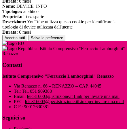
Durata:
6 mesi
Nome:
DEVICE_INFO
Tipologia:
analitico
Proprieta:
Terza-parte
Descrizione:
YouTube utilizza questo cookie per identificare la
tipologia di device utilizzata dall'utente
Durata:
6 mesi
Accetta tutti
Salva le preferenze
Istituto Comprensivo "Ferruccio Lamborghini"
Renazzo
Contatti
Istituto Comprensivo "Ferruccio Lamborghini" Renazzo
Via Renazzo n. 66 – RENAZZO – CAP. 44045
Tel:
Tel. 051 909388
Email:
feic816003@istruzione.it
Link per inviare una mail
PEC:
feic816003@pec.istruzione.it
Link per inviare una mail
C.F.: 90012630381
Seguici su
Facebook