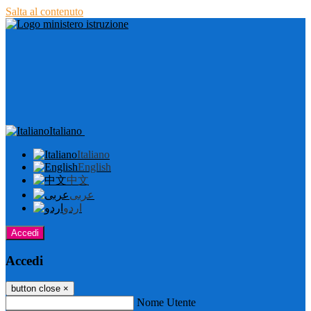
Salta al contenuto
Italiano
Italiano
English
中文
عربى
اردو
Accedi
Accedi
button close
×
Nome Utente