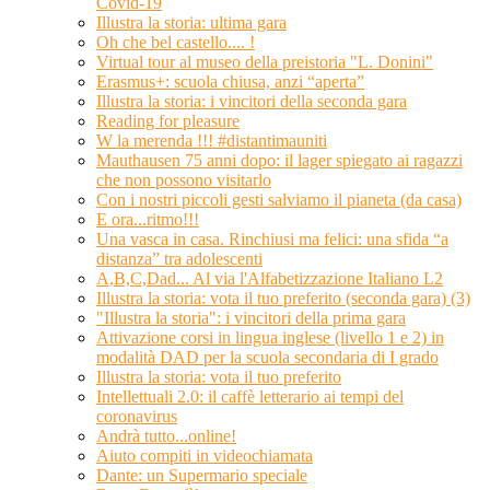
Covid-19
Illustra la storia: ultima gara
Oh che bel castello.... !
Virtual tour al museo della preistoria "L. Donini"
Erasmus+: scuola chiusa, anzi “aperta”
Illustra la storia: i vincitori della seconda gara
Reading for pleasure
W la merenda !!! #distantimauniti
Mauthausen 75 anni dopo: il lager spiegato ai ragazzi
che non possono visitarlo
Con i nostri piccoli gesti salviamo il pianeta (da casa)
E ora...ritmo!!!
Una vasca in casa. Rinchiusi ma felici: una sfida “a
distanza” tra adolescenti
A,B,C,Dad... Al via l'Alfabetizzazione Italiano L2
Illustra la storia: vota il tuo preferito (seconda gara) (3)
"Illustra la storia": i vincitori della prima gara
Attivazione corsi in lingua inglese (livello 1 e 2) in
modalità DAD per la scuola secondaria di I grado
Illustra la storia: vota il tuo preferito
Intellettuali 2.0: il caffè letterario ai tempi del
coronavirus
Andrà tutto...online!
Aiuto compiti in videochiamata
Dante: un Supermario speciale