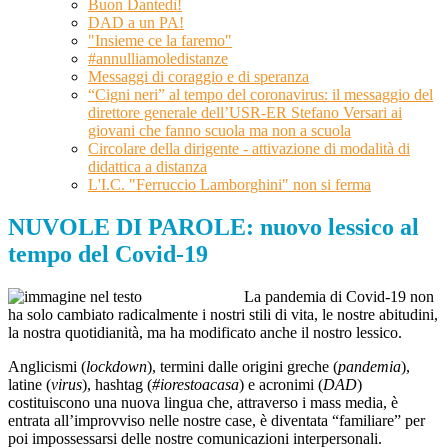
Buon Dantedì!
DAD a un PA!
"Insieme ce la faremo"
#annulliamoledistanze
Messaggi di coraggio e di speranza
“Cigni neri” al tempo del coronavirus: il messaggio del
direttore generale dell’USR-ER Stefano Versari ai
giovani che fanno scuola ma non a scuola
Circolare della dirigente - attivazione di modalità di
didattica a distanza
L'I.C. "Ferruccio Lamborghini" non si ferma
NUVOLE DI PAROLE: nuovo lessico al
tempo del Covid-19
La pandemia di Covid-19 non
ha solo cambiato radicalmente i nostri stili di vita, le nostre abitudini,
la nostra quotidianità, ma ha modificato anche il nostro lessico.
Anglicismi (
lockdown
), termini dalle origini greche (
pandemia
),
latine (
virus
), hashtag (
#iorestoacasa
) e acronimi (
DAD
)
costituiscono una nuova lingua che, attraverso i mass media, è
entrata all’improvviso nelle nostre case, è diventata “familiare” per
poi impossessarsi delle nostre comunicazioni interpersonali.