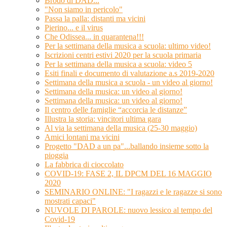
Brodo di DAD...
"Non siamo in pericolo"
Passa la palla: distanti ma vicini
Pierino... e il virus
Che Odissea... in quarantena!!!
Per la settimana della musica a scuola: ultimo video!
Iscrizioni centri estivi 2020 per la scuola primaria
Per la settimana della musica a scuola: video 5
Esiti finali e documento di valutazione a.s 2019-2020
Settimana della musica a scuola - un video al giorno!
Settimana della musica: un video al giorno!
Settimana della musica: un video al giorno!
Il centro delle famiglie “accorcia le distanze”
Illustra la storia: vincitori ultima gara
Al via la settimana della musica (25-30 maggio)
Amici lontani ma vicini
Progetto "DAD a un pa"...ballando insieme sotto la
pioggia
La fabbrica di cioccolato
COVID-19: FASE 2, IL DPCM DEL 16 MAGGIO
2020
SEMINARIO ONLINE: "I ragazzi e le ragazze si sono
mostrati capaci"
NUVOLE DI PAROLE: nuovo lessico al tempo del
Covid-19