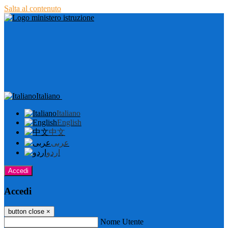
Salta al contenuto
Italiano
Italiano
English
中文
عربى
اردو
Accedi
Accedi
button close
×
Nome Utente