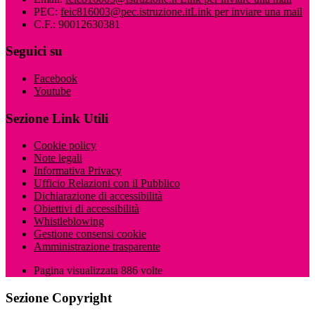
PEC:
feic816003@pec.istruzione.it
Link per inviare una mail
C.F.: 90012630381
Seguici su
Facebook
Youtube
Sezione Link Utili
Cookie policy
Note legali
Informativa Privacy
Ufficio Relazioni con il Pubblico
Dichiarazione di accessibilità
Obiettivi di accessibilità
Whistleblowing
Gestione consensi cookie
Amministrazione trasparente
Pagina visualizzata
886
volte
Sezione Copyright