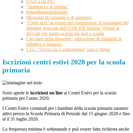
DAD a un PA!
"Insieme ce la faremo"
#annulliamoledistanze
Messaggi di coraggio e di speranza
“Cigni neri” al tempo del coronavirus: il messaggio del
direttore generale dell’USR-ER Stefano Versari ai
giovani che fanno scuola ma non a scuola
Circolare della dirigente - attivazione di modalità di
didattica a distanza
L'I.C. "Ferruccio Lamborghini" non si ferma
Iscrizioni centri estivi 2020 per la scuola
primaria
Sono aperte le
iscrizioni on line
ai Centri Estivi per la scuola
primaria per l’anno 2020.
I Centri Estivi comunali per i bambini della scuola primaria saranno
attivi presso la Scuola Primaria di Penzale dal 15 giugno 2020 e fino
al il 31 luglio 2020.
La frequenza minima è settimanale e può essere fatta richiesta anche