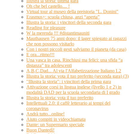
Illustra la storia: ultima gara
Oh che bel castello.... !
Virtual tour al museo della preistoria "L. Donini"
Erasmus+: scuola chiusa, anzi “aperta”
Illustra la storia: i vincitori della seconda gara
Reading for pleasure
W la merenda !!! #distantimauniti
Mauthausen 75 anni dopo: il lager spiegato ai ragazzi
che non possono visitarlo
Con i nostri piccoli gesti salviamo il pianeta (da casa)
E ora...ritmo!!!
Una vasca in casa. Rinchiusi ma felici: una sfida “a
distanza” tra adolescenti
A,B,C,Dad... Al via l'Alfabetizzazione Italiano L2
Illustra la storia: vota il tuo preferito (seconda gara) (3)
"Illustra la storia": i vincitori della prima gara
Attivazione corsi in lingua inglese (livello 1 e 2) in
modalità DAD per la scuola secondaria di I grado
Illustra la storia: vota il tuo preferito
Intellettuali 2.0: il caffè letterario ai tempi del
coronavirus
Andrà tutto...online!
Aiuto compiti in videochiamata
Dante: un Supermario speciale
Buon Dantedì!