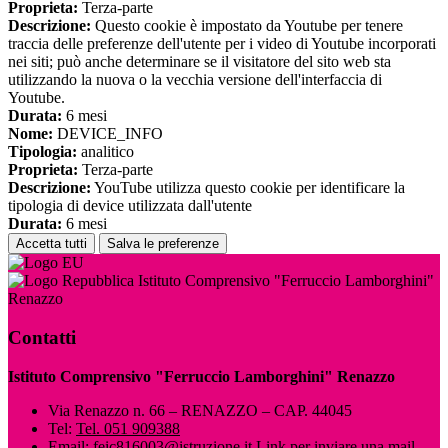
Proprieta:
Terza-parte
Descrizione:
Questo cookie è impostato da Youtube per tenere
traccia delle preferenze dell'utente per i video di Youtube incorporati
nei siti; può anche determinare se il visitatore del sito web sta
utilizzando la nuova o la vecchia versione dell'interfaccia di
Youtube.
Durata:
6 mesi
Nome:
DEVICE_INFO
Tipologia:
analitico
Proprieta:
Terza-parte
Descrizione:
YouTube utilizza questo cookie per identificare la
tipologia di device utilizzata dall'utente
Durata:
6 mesi
Accetta tutti
Salva le preferenze
Istituto Comprensivo "Ferruccio Lamborghini"
Renazzo
Contatti
Istituto Comprensivo "Ferruccio Lamborghini" Renazzo
Via Renazzo n. 66 – RENAZZO – CAP. 44045
Tel:
Tel. 051 909388
Email:
feic816003@istruzione.it
Link per inviare una mail