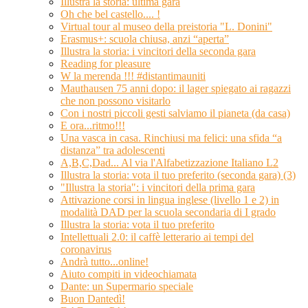
Illustra la storia: ultima gara
Oh che bel castello.... !
Virtual tour al museo della preistoria "L. Donini"
Erasmus+: scuola chiusa, anzi “aperta”
Illustra la storia: i vincitori della seconda gara
Reading for pleasure
W la merenda !!! #distantimauniti
Mauthausen 75 anni dopo: il lager spiegato ai ragazzi
che non possono visitarlo
Con i nostri piccoli gesti salviamo il pianeta (da casa)
E ora...ritmo!!!
Una vasca in casa. Rinchiusi ma felici: una sfida “a
distanza” tra adolescenti
A,B,C,Dad... Al via l'Alfabetizzazione Italiano L2
Illustra la storia: vota il tuo preferito (seconda gara) (3)
"Illustra la storia": i vincitori della prima gara
Attivazione corsi in lingua inglese (livello 1 e 2) in
modalità DAD per la scuola secondaria di I grado
Illustra la storia: vota il tuo preferito
Intellettuali 2.0: il caffè letterario ai tempi del
coronavirus
Andrà tutto...online!
Aiuto compiti in videochiamata
Dante: un Supermario speciale
Buon Dantedì!