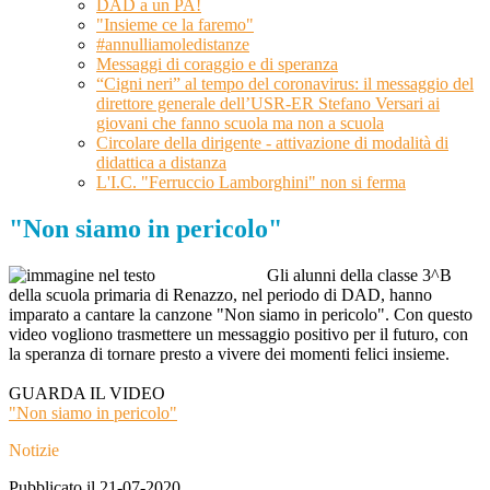
DAD a un PA!
"Insieme ce la faremo"
#annulliamoledistanze
Messaggi di coraggio e di speranza
“Cigni neri” al tempo del coronavirus: il messaggio del
direttore generale dell’USR-ER Stefano Versari ai
giovani che fanno scuola ma non a scuola
Circolare della dirigente - attivazione di modalità di
didattica a distanza
L'I.C. "Ferruccio Lamborghini" non si ferma
"Non siamo in pericolo"
Gli alunni della classe 3^B
della scuola primaria di Renazzo, nel periodo di DAD, hanno
imparato a cantare la canzone "Non siamo in pericolo". Con questo
video vogliono trasmettere un messaggio positivo per il futuro, con
la speranza di tornare presto a vivere dei momenti felici insieme.
GUARDA IL VIDEO
"Non siamo in pericolo"
Notizie
Pubblicato il 21-07-2020