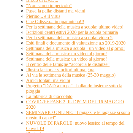
Brodo di DAD...
"Non siamo in pericolo"
Passa la palla: distanti ma vicini
Pierino... e il virus
Che Odissea... in quarantena!!!
Per la settimana della musica a scuola: ultimo video!
Iscrizioni centri estivi 2020 per la scuola primaria
Per la settimana della musica a scuola: video 5
Esiti finali e documento di valutazione a.s 2019-2020
Settimana della musica a scuola - un video al giorno!
Settimana della musica: un video al giorno!
Settimana della musica: un video al giorno!
Il centro delle famiglie “accorcia le distanze”
Illustra la storia: vincitori ultima gara
Al via la settimana della musica (25-30 maggio)
Amici lontani ma vicini
Progetto "DAD a un pa"...ballando insieme sotto la
pioggia
La fabbrica di cioccolato
COVID-19: FASE 2, IL DPCM DEL 16 MAGGIO
2020
SEMINARIO ONLINE: "I ragazzi e le ragazze si sono
mostrati capaci"
NUVOLE DI PAROLE: nuovo lessico al tempo del
Covid-19