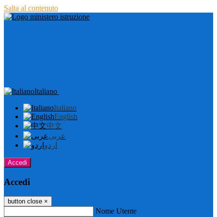
Salta al contenuto
Italiano
Italiano
English
中文
عربى
اردو
Accedi
Accedi
button close
×
Nome Utente