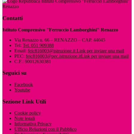
Istituto Comprensivo "Ferruccio Lamborghini"
Renazzo
Contatti
Istituto Comprensivo "Ferruccio Lamborghini" Renazzo
Via Renazzo n. 66 – RENAZZO – CAP. 44045
Tel:
Tel. 051 909388
Email:
feic816003@istruzione.it
Link per inviare una mail
PEC:
feic816003@pec.istruzione.it
Link per inviare una mail
C.F.: 90012630381
Seguici su
Facebook
Youtube
Sezione Link Utili
Cookie policy
Note legali
Informativa Privacy
Ufficio Relazioni con il Pubblico