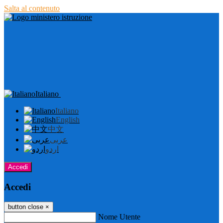
Salta al contenuto
Italiano
Italiano
English
中文
عربى
اردو
Accedi
Accedi
button close
×
Nome Utente