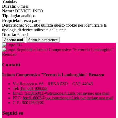
Youtube.
Durata:
6 mesi
Nome:
DEVICE_INFO
Tipologia:
analitico
Proprieta:
Terza-parte
Descrizione:
YouTube utilizza questo cookie per identificare la
tipologia di device utilizzata dall'utente
Durata:
6 mesi
Accetta tutti
Salva le preferenze
Istituto Comprensivo "Ferruccio Lamborghini"
Renazzo
Contatti
Istituto Comprensivo "Ferruccio Lamborghini" Renazzo
Via Renazzo n. 66 – RENAZZO – CAP. 44045
Tel:
Tel. 051 909388
Email:
feic816003@istruzione.it
Link per inviare una mail
PEC:
feic816003@pec.istruzione.it
Link per inviare una mail
C.F.: 90012630381
Seguici su