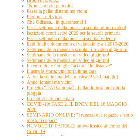
Brodo di DAD...
"Non siamo in pericolo"
Passa la palla: distanti ma vicini
Pierino... e il virus
Che Odissea... in quarantena!!!
Per la settimana della musica a scuola: ultimo video!
Iscrizioni centri estivi 2020 per la scuola primaria
Per la settimana della musica a scuola: video 5
Esiti finali e documento di valutazione a.s 2019-2020
Settimana della musica a scuola - un video al giorno!
Settimana della musica: un video al giorno!
Settimana della musica: un video al giorno!
Il centro delle famiglie “accorcia le distanze”
Illustra la storia: vincitori ultima gara
Al via la settimana della musica (25-30 maggio)
Amici lontani ma vicini
Progetto "DAD a un pa"...ballando insieme sotto la
pioggia
La fabbrica di cioccolato
COVID-19: FASE 2, IL DPCM DEL 16 MAGGIO
2020
SEMINARIO ONLINE: "I ragazzi e le ragazze si sono
mostrati capaci"
NUVOLE DI PAROLE: nuovo lessico al tempo del
Covid-19