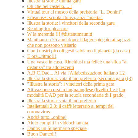
Illustra la storia: ultima gara
Oh che bel castello.... !
Virtual tour al museo della preistoria "L. Donini"
Erasmus+: scuola chiusa, anzi “aperta”
Illustra la storia: i vincitori della seconda gara
Reading for pleasure
W la merenda !!! #distantimauniti
Mauthausen 75 anni dopo: il lager spiegato ai ragazzi
che non possono visitarlo
Con i nostri piccoli gesti salviamo il pianeta (da casa)
E ora...ritmo!!!
Una vasca in casa. Rinchiusi ma felici: una sfida “a
distanza” tra adolescenti
A,B,C,Dad... Al via l'Alfabetizzazione Italiano L2
Illustra la storia: vota il tuo preferito (seconda gara) (3)
"Illustra la storia": i vincitori della prima gara
Attivazione corsi in lingua inglese (livello 1 e 2) in
modalità DAD per la scuola secondaria di I grado
Illustra la storia: vota il tuo preferito
Intellettuali 2.0: il caffè letterario ai tempi del
coronavirus
Andrà tutto...online!
Aiuto compiti in videochiamata
Dante: un Supermario speciale
Buon Dantedì!