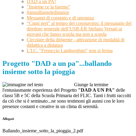
DAD a un PA!
"Insieme ce la faremo"
#annulliamoledistanze
Messaggi di coraggio e di speranza
“Cigni neri” al tempo del coronavirus: il messaggio del
direttore generale dell’USR-ER Stefano Versari ai
giovani che fanno scuola ma non a scuola
Circolare della dirigente - attivazione di modalità di
didattica a distanza
L'I.C. "Ferruccio Lamborghini" non si ferma
Progetto "DAD a un pa"...ballando
insieme sotto la pioggia
Giunge la termine
l'entusiasmante esperienza del Progetto
"DAD A UN PA"
delle
classi 5B e 5C della Scuola Primaria del FLIC. Tanti i frutti raccolti
da ciò che si è seminato...ne sono testimoni gli aunni con le loro
presenze costanti e creative in un clima di serenità.
Allegati
Ballando_insieme_sotto_la_pioggia_2.pdf