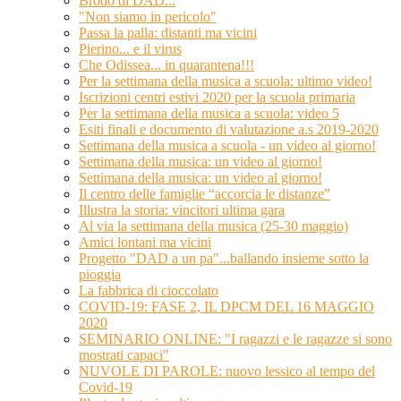
Brodo di DAD...
"Non siamo in pericolo"
Passa la palla: distanti ma vicini
Pierino... e il virus
Che Odissea... in quarantena!!!
Per la settimana della musica a scuola: ultimo video!
Iscrizioni centri estivi 2020 per la scuola primaria
Per la settimana della musica a scuola: video 5
Esiti finali e documento di valutazione a.s 2019-2020
Settimana della musica a scuola - un video al giorno!
Settimana della musica: un video al giorno!
Settimana della musica: un video al giorno!
Il centro delle famiglie “accorcia le distanze”
Illustra la storia: vincitori ultima gara
Al via la settimana della musica (25-30 maggio)
Amici lontani ma vicini
Progetto "DAD a un pa"...ballando insieme sotto la
pioggia
La fabbrica di cioccolato
COVID-19: FASE 2, IL DPCM DEL 16 MAGGIO
2020
SEMINARIO ONLINE: "I ragazzi e le ragazze si sono
mostrati capaci"
NUVOLE DI PAROLE: nuovo lessico al tempo del
Covid-19