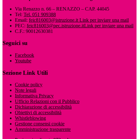
Via Renazzo n. 66 – RENAZZO – CAP. 44045
Tel:
Tel. 051 909388
Email:
feic816003@istruzione.it
Link per inviare una mail
PEC:
feic816003@pec.istruzione.it
Link per inviare una mail
C.F.: 90012630381
Seguici su
Facebook
Youtube
Sezione Link Utili
Cookie policy
Note legali
Informativa Privacy
Ufficio Relazioni con il Pubblico
Dichiarazione di accessibilità
Obiettivi di accessibilità
Whistleblowing
Gestione consensi cookie
Amministrazione trasparente