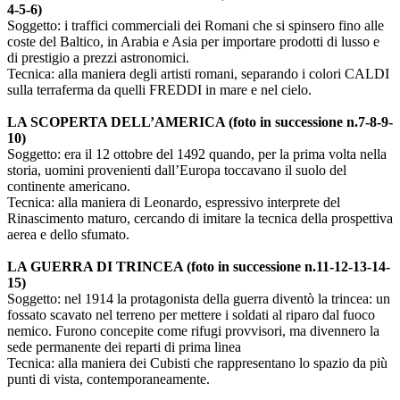
4-5-6)
Soggetto: i traffici commerciali dei Romani che si spinsero fino alle
coste del Baltico, in Arabia e Asia per importare prodotti di lusso e
di prestigio a prezzi astronomici.
Tecnica: alla maniera degli artisti romani, separando i colori CALDI
sulla terraferma da quelli FREDDI in mare e nel cielo.
LA SCOPERTA DELL’AMERICA (foto in successione n.7-8-9-
10)
Soggetto: era il 12 ottobre del 1492 quando, per la prima volta nella
storia, uomini provenienti dall’Europa toccavano il suolo del
continente americano.
Tecnica: alla maniera di Leonardo, espressivo interprete del
Rinascimento maturo, cercando di imitare la tecnica della prospettiva
aerea e dello sfumato.
LA GUERRA DI TRINCEA (foto in successione n.11-12-13-14-
15)
Soggetto: nel 1914 la protagonista della guerra diventò la trincea: un
fossato scavato nel terreno per mettere i soldati al riparo dal fuoco
nemico. Furono concepite come rifugi provvisori, ma divennero la
sede permanente dei reparti di prima linea
Tecnica: alla maniera dei Cubisti che rappresentano lo spazio da più
punti di vista, contemporaneamente.