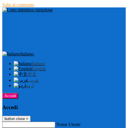
Salta al contenuto
Italiano
Italiano
English
中文
عربى
اردو
Accedi
Accedi
button close
×
Nome Utente