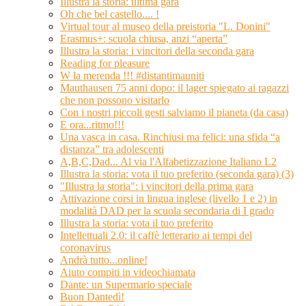
Illustra la storia: ultima gara
Oh che bel castello.... !
Virtual tour al museo della preistoria "L. Donini"
Erasmus+: scuola chiusa, anzi “aperta”
Illustra la storia: i vincitori della seconda gara
Reading for pleasure
W la merenda !!! #distantimauniti
Mauthausen 75 anni dopo: il lager spiegato ai ragazzi
che non possono visitarlo
Con i nostri piccoli gesti salviamo il pianeta (da casa)
E ora...ritmo!!!
Una vasca in casa. Rinchiusi ma felici: una sfida “a
distanza” tra adolescenti
A,B,C,Dad... Al via l'Alfabetizzazione Italiano L2
Illustra la storia: vota il tuo preferito (seconda gara) (3)
"Illustra la storia": i vincitori della prima gara
Attivazione corsi in lingua inglese (livello 1 e 2) in
modalità DAD per la scuola secondaria di I grado
Illustra la storia: vota il tuo preferito
Intellettuali 2.0: il caffè letterario ai tempi del
coronavirus
Andrà tutto...online!
Aiuto compiti in videochiamata
Dante: un Supermario speciale
Buon Dantedì!