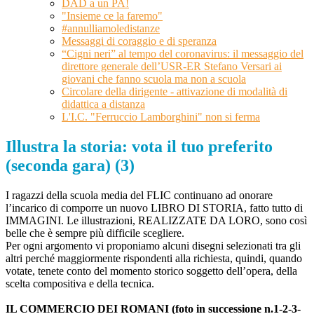
DAD a un PA!
"Insieme ce la faremo"
#annulliamoledistanze
Messaggi di coraggio e di speranza
“Cigni neri” al tempo del coronavirus: il messaggio del
direttore generale dell’USR-ER Stefano Versari ai
giovani che fanno scuola ma non a scuola
Circolare della dirigente - attivazione di modalità di
didattica a distanza
L'I.C. "Ferruccio Lamborghini" non si ferma
Illustra la storia: vota il tuo preferito
(seconda gara) (3)
I ragazzi della scuola media del FLIC continuano ad onorare
l’incarico di comporre un nuovo LIBRO DI STORIA, fatto tutto di
IMMAGINI. Le illustrazioni, REALIZZATE DA LORO, sono così
belle che è sempre più difficile scegliere.
Per ogni argomento vi proponiamo alcuni disegni selezionati tra gli
altri perché maggiormente rispondenti alla richiesta, quindi, quando
votate, tenete conto del momento storico soggetto dell’opera, della
scelta compositiva e della tecnica.
IL COMMERCIO DEI ROMANI (foto in successione n.1-2-3-