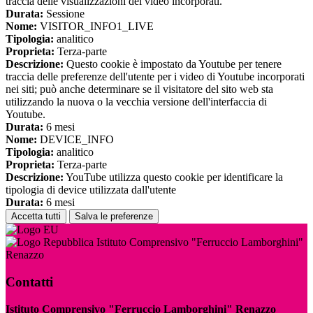
traccia delle visualizzazioni dei video incorporati.
Durata:
Sessione
Nome:
VISITOR_INFO1_LIVE
Tipologia:
analitico
Proprieta:
Terza-parte
Descrizione:
Questo cookie è impostato da Youtube per tenere
traccia delle preferenze dell'utente per i video di Youtube incorporati
nei siti; può anche determinare se il visitatore del sito web sta
utilizzando la nuova o la vecchia versione dell'interfaccia di
Youtube.
Durata:
6 mesi
Nome:
DEVICE_INFO
Tipologia:
analitico
Proprieta:
Terza-parte
Descrizione:
YouTube utilizza questo cookie per identificare la
tipologia di device utilizzata dall'utente
Durata:
6 mesi
Accetta tutti
Salva le preferenze
Istituto Comprensivo "Ferruccio Lamborghini"
Renazzo
Contatti
Istituto Comprensivo "Ferruccio Lamborghini" Renazzo