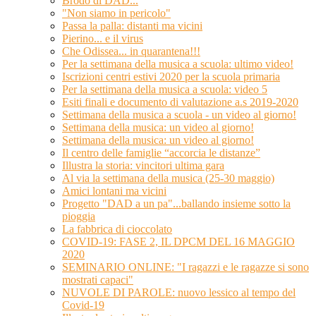
Brodo di DAD...
"Non siamo in pericolo"
Passa la palla: distanti ma vicini
Pierino... e il virus
Che Odissea... in quarantena!!!
Per la settimana della musica a scuola: ultimo video!
Iscrizioni centri estivi 2020 per la scuola primaria
Per la settimana della musica a scuola: video 5
Esiti finali e documento di valutazione a.s 2019-2020
Settimana della musica a scuola - un video al giorno!
Settimana della musica: un video al giorno!
Settimana della musica: un video al giorno!
Il centro delle famiglie “accorcia le distanze”
Illustra la storia: vincitori ultima gara
Al via la settimana della musica (25-30 maggio)
Amici lontani ma vicini
Progetto "DAD a un pa"...ballando insieme sotto la
pioggia
La fabbrica di cioccolato
COVID-19: FASE 2, IL DPCM DEL 16 MAGGIO
2020
SEMINARIO ONLINE: "I ragazzi e le ragazze si sono
mostrati capaci"
NUVOLE DI PAROLE: nuovo lessico al tempo del
Covid-19