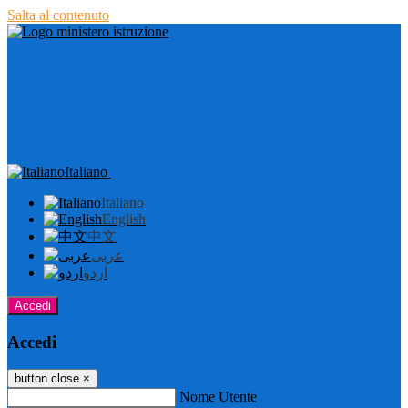
Salta al contenuto
Italiano
Italiano
English
中文
عربى
اردو
Accedi
Accedi
button close
×
Nome Utente