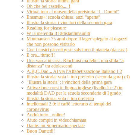
Illustra la storia: ultima gara
Oh che bel castello.... !
Virtual tour al museo della preistoria "L. Donini"
Erasmus+: scuola chiusa, anzi “aperta”
Illustra la storia: i vincitori della seconda gara
Reading for pleasure
W la merenda !!! #distantimauniti
Mauthausen 75 anni dopo: il lager spiegato ai ragazzi
che non possono visitarlo
Con i nostri piccoli gesti salviamo il pianeta (da casa)
E ora...ritmo!!!
Una vasca in casa. Rinchiusi ma felici: una sfida “a
distanza” tra adolescenti
A,B,C,Dad... Al via l'Alfabetizzazione Italiano L2
Illustra la storia: vota il tuo preferito (seconda gara) (3)
"Illustra la storia": i vincitori della prima gara
Attivazione corsi in lingua inglese (livello 1 e 2) in
modalità DAD per la scuola secondaria di I grado
Illustra la storia: vota il tuo preferito
Intellettuali 2.0: il caffè letterario ai tempi del
coronavirus
Andrà tutto...online!
Aiuto compiti in videochiamata
Dante: un Supermario speciale
Buon Dantedì!