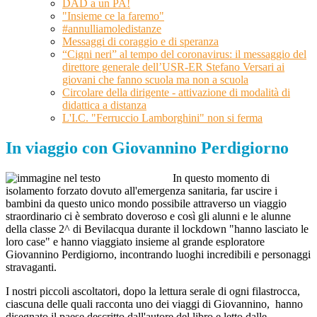
DAD a un PA!
"Insieme ce la faremo"
#annulliamoledistanze
Messaggi di coraggio e di speranza
“Cigni neri” al tempo del coronavirus: il messaggio del
direttore generale dell’USR-ER Stefano Versari ai
giovani che fanno scuola ma non a scuola
Circolare della dirigente - attivazione di modalità di
didattica a distanza
L'I.C. "Ferruccio Lamborghini" non si ferma
In viaggio con Giovannino Perdigiorno
In questo momento di
isolamento forzato dovuto all'emergenza sanitaria, far uscire i
bambini da questo unico mondo possibile attraverso un viaggio
straordinario ci è sembrato doveroso e così gli alunni e le alunne
della classe 2^ di Bevilacqua durante il lockdown "hanno lasciato le
loro case" e hanno viaggiato insieme al grande esploratore
Giovannino Perdigiorno, incontrando luoghi incredibili e personaggi
stravaganti.
I nostri piccoli ascoltatori, dopo la lettura serale di ogni filastrocca,
ciascuna delle quali racconta uno dei viaggi di Giovannino, hanno
disegnato il paese descritto dall'autore del libro e letto dalle