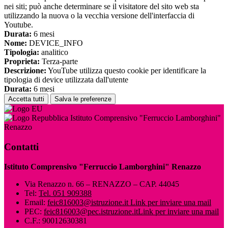
nei siti; può anche determinare se il visitatore del sito web sta
utilizzando la nuova o la vecchia versione dell'interfaccia di
Youtube.
Durata:
6 mesi
Nome:
DEVICE_INFO
Tipologia:
analitico
Proprieta:
Terza-parte
Descrizione:
YouTube utilizza questo cookie per identificare la
tipologia di device utilizzata dall'utente
Durata:
6 mesi
Accetta tutti
Salva le preferenze
Istituto Comprensivo "Ferruccio Lamborghini"
Renazzo
Contatti
Istituto Comprensivo "Ferruccio Lamborghini" Renazzo
Via Renazzo n. 66 – RENAZZO – CAP. 44045
Tel:
Tel. 051 909388
Email:
feic816003@istruzione.it
Link per inviare una mail
PEC:
feic816003@pec.istruzione.it
Link per inviare una mail
C.F.: 90012630381